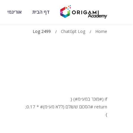
דף הבית
אוריגמי
Log 2499
ChatGpt Log
Home
if (#מוכר במע״מ#) {
return #הסכום ששולם (ללא מע״מ)# * 0.17;
}