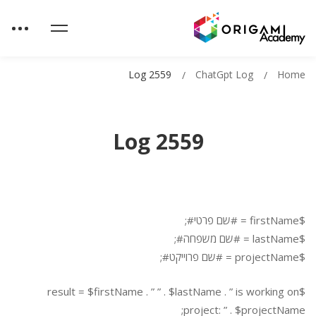
Log 2559
ChatGpt Log
Home
Log 2559
$firstName = #שם פרטי#;
$lastName = #שם משפחה#;
$projectName = #שם פרוייקט#;
$result = $firstName . ” ” . $lastName . ” is working on
project: ” . $projectName;