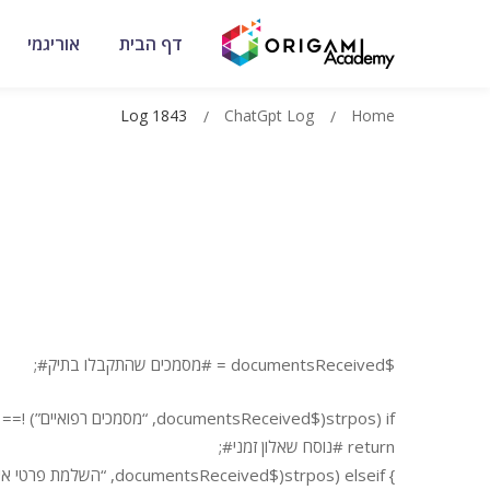
דף הבית
אוריגמי
Log 1843
ChatGpt Log
Home
$documentsReceived = #מסמכים שהתקבלו בתיק#;
if (strpos($documentsReceived, “מסמכים רפואיים”) !== false || strpos($documentsReceived, “תמונת צלקת”) !== false) {
return #נוסח שאלון זמני#;
} elseif (strpos($documentsReceived, “השלמת פרטי איש קשר ונפגע”) !== false) {