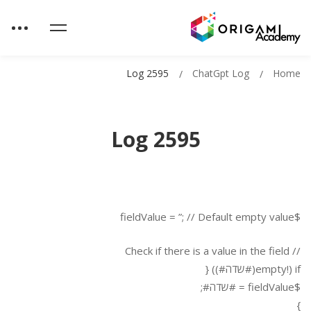
Log 2595
ChatGpt Log
Home
Log 2595
$fieldValue = ”; // Default empty value
// Check if there is a value in the field
if (!empty(#שדה#)) {
$fieldValue = #שדה#;
}