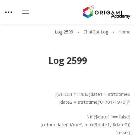
Log 2599
ChatGpt Log
Home
Log 2599
$date1 = strtotime(#תארריך מוכנות#);
$date2 = strtotime(’01/01/1970′);
if ($date1 !== false) {
return date(‘d/m/Y’, max($date1, $date2));
} else {