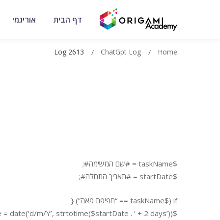
דף הבית
אוריגמי
Log 2613
ChatGpt Log
Home
$taskName = #שם המשימה#;
$startDate = #תאריך התחלה#;
if ($taskName == “חפיפת פאה”) {
$endDate = date(‘d/m/Y’, strtotime($startDate . ‘ + 2 days’));