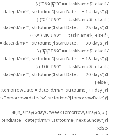
} elseif ($taskName == “תיקון פאה”) {
$endDate = date(‘d/m/Y’, strtotime($startDate . ‘ + 14 days’));
} elseif ($taskName == “פאת לייס”) {
$endDate = date(‘d/m/Y’, strtotime($startDate . ‘ + 28 days’));
} elseif ($taskName == “פאת טופ לייס”) {
$endDate = date(‘d/m/Y’, strtotime($startDate . ‘ + 30 days’));
} elseif ($taskName == “פאת קוקו”) {
$endDate = date(‘d/m/Y’, strtotime($startDate . ‘ + 18 days’));
} elseif ($taskName == “פאת סרט”) {
$endDate = date(‘d/m/Y’, strtotime($startDate . ‘ + 20 days’));
} else {
$tomorrowDate = date(‘d/m/Y’,strtotime(‘+1 day’));
$dayOfWeekTomorrow=date(“w”,strtotime($tomorrowDate));
if(in_array($dayOfWeekTomorrow,array(5,6))){
$endDate= date(“d/m/Y”,strtotime(“next Sunday”));
}else{