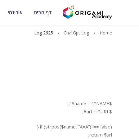
דף הבית
אוריגמי
Log 2625
ChatGpt Log
Home
$name = “#NAME#”;
$url = #URL#;
if (strpos($name, “AAA”) !== false) {
return $url;