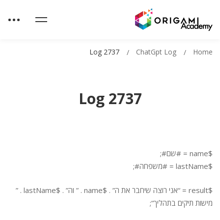
Log 2737
ChatGpt Log
Home
Log 2737
$name = #שם#;
$lastName = #משפחה#;
$result = “אני רוצה שיחבר את ה” . $name . ” וה” . $lastName . ”
מישות תיקים בתהליך”;