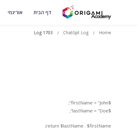
דף הבית
אוריגמי
Log 1703
ChatGpt Log
Home
$firstName = “John”;
$lastName = “Doe”;
return $lastName . $firstName;