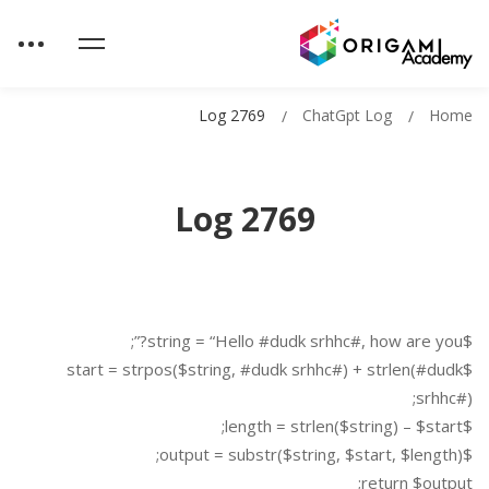
Log 2769
ChatGpt Log
Home
Log 2769
$string = “Hello #dudk srhhc#, how are you?”;
$start = strpos($string, #dudk srhhc#) + strlen(#dudk
srhhc#);
$length = strlen($string) – $start;
$output = substr($string, $start, $length);
return $output;