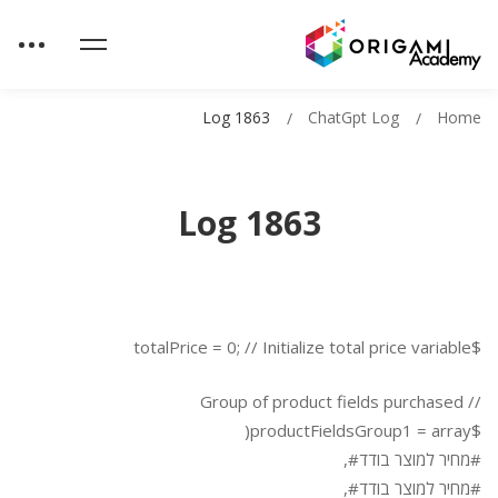
Log 1863
ChatGpt Log
Home
Log 1863
$totalPrice = 0; // Initialize total price variable
// Group of product fields purchased
$productFieldsGroup1 = array(
#מחיר למוצר בודד#,
#מחיר למוצר בודד#,