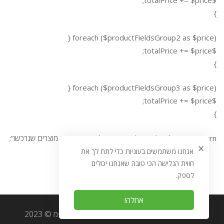
$totalPrice += $price;
}
foreach ($productFieldsGroup2 as $price) {
$totalPrice += $price;
}
foreach ($productFieldsGroup3 as $price) {
$totalPrice += $price;
}
return “סך הכל ” . $totalPrice . ” בכל קבוצת שדות מוצרים שנרכשו”;
אנחנו משתמשים בעוגיות כדי לתת לך את
חווית הגלישה הכי טובה שאנחנו יכולים
לספק.
אחלה!
כל הזכויות שמורות לאוריגמי מערכות מידע בע״מ © 2023