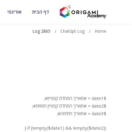
דף הבית
אוריגמי
Log 2865
ChatGpt Log
Home
$date1 = #תאריך התחלת קמפיין#;
$date2 = #תאריך התחלת קמפיין חסויות#;
$date3 = #תאריך חתימה#;
if (!empty($date1) && !empty($date2)) {