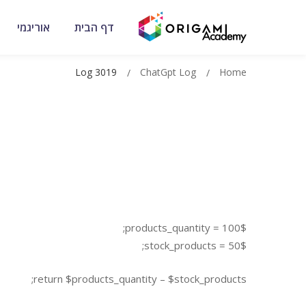
דף הבית
אוריגמי
Log 3019
ChatGpt Log
Home
$products_quantity = 100;
$stock_products = 50;
return $products_quantity – $stock_products;