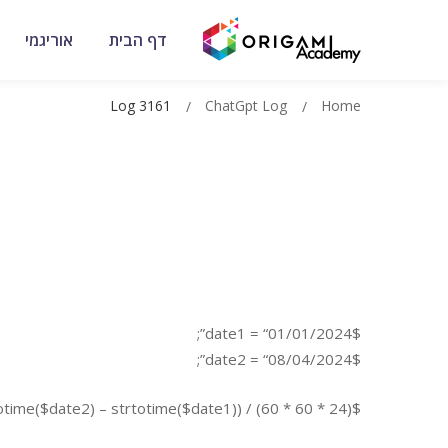
דף הבית
אוריגמי
Log 3161
ChatGpt Log
Home
$date1 = “01/01/2024”;
$date2 = “08/04/2024”;
$diff = (strtotime($date2) – strtotime($date1)) / (60 * 60 * 24);