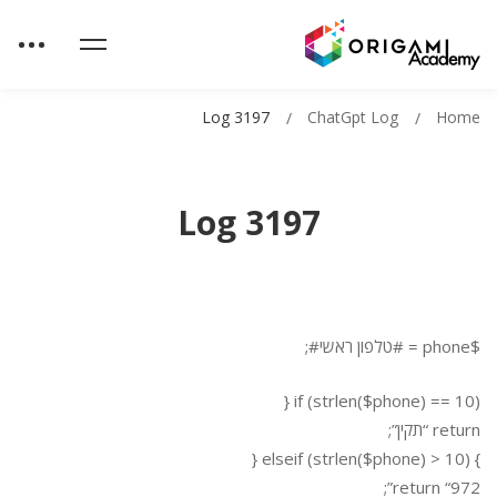
Log 3197
ChatGpt Log
Home
Log 3197
$phone = #טלפון ראשי#;
if (strlen($phone) == 10) {
return “תקין”;
} elseif (strlen($phone) > 10) {
return “972”;