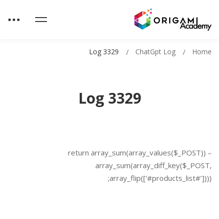
Log 3329
ChatGpt Log
Home
Log 3329
return array_sum(array_values($_POST)) –
array_sum(array_diff_key($_POST,
array_flip([‘#products_list#’])));