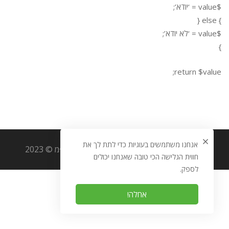
$value = ‘יודא’;
} else {
$value = ‘לא יודא’;
}
return $value;
אנחנו משתמשים בעוגיות כדי לתת לך את
כל הזכויות שמורות לאוריגמי מערכות מידע בע״מ © 2023
חווית הגלישה הכי טובה שאנחנו יכולים
לספק.
אחלה!