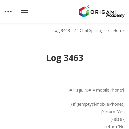
Log 3463
ChatGpt Log
Home
Log 3463
$mobilePhone = #טלפון נייד#;
if (!empty($mobilePhone)) {
return ‘Yes’;
} else {
return ‘No’;