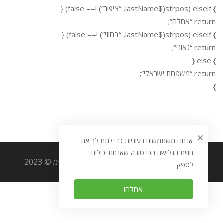
} elseif (strpos($lastName, “ציפור”) !== false) {
return “אחלה”;
} elseif (strpos($lastName, “ברווזי”) !== false) {
return “גאוני”;
} else {
return “משפחת ישראלי”;
}
אנחנו משתמשים בעוגיות כדי לתת לך את
חווית הגלישה הכי טובה שאנחנו יכולים
כל הזכויות שמורות לאוריגמי מערכות מידע בע״מ © 2023
לספק.
אחלה!