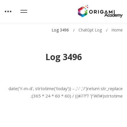
Log 3496
ChatGpt Log
Home
Log 3496
return str_replace(‘/’, ‘-‘, date(‘Y-m-d’, strtotime(‘today’)) –
strtotime(#תאריך לידה#)) / (60 * 60 * 24 * 365);