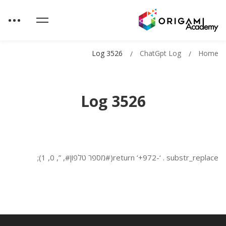
Log 3526
ChatGpt Log
Home
Log 3526
return ‘+972-‘ . substr_replace(#מספר טלפון#, ”, 0, 1);