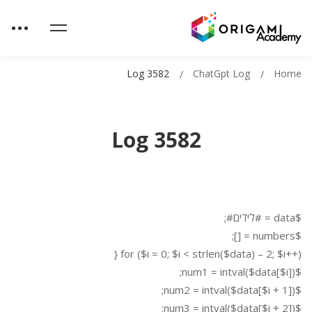
Log 3582
ChatGpt Log
Home
Log 3582
$data = #לידים#;
$numbers = [];
for ($i = 0; $i < strlen($data) – 2; $i++) {
$num1 = intval($data[$i]);
$num2 = intval($data[$i + 1]);
$num3 = intval($data[$i + 2]);