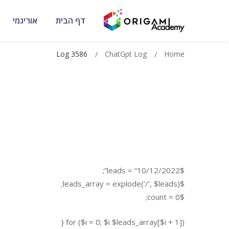
דף הבית
אוריגמי
Log 3586
ChatGpt Log
Home
$leads = “10/12/2022”;
$leads_array = explode(‘/’, $leads);
$count = 0;
for ($i = 0; $i $leads_array[$i + 1]) {