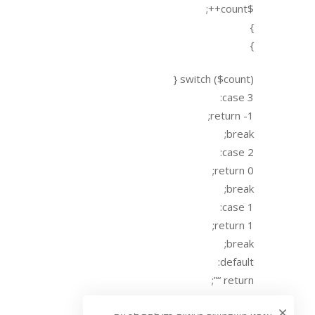
$count++;
}
}
switch ($count) {
case 3:
return -1;
break;
case 2:
return 0;
break;
case 1:
return 1;
break;
default:
return “”;
}