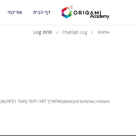
דף הבית
אוריגמי
Log 3658
ChatGpt Log
Home
return (strtotime(date(#תאריך לוויה לועזי (מועד הלוויה)#)) >= strtotime(’18:00′)) ? ‘לווית לילה’ : ‘לוויה רגילה’;