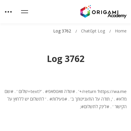
Log 3762
ChatGpt Log
Home
Log 3762
return ‘https://wa.me/+’ . #שדה וואטסאפ# . ‘?text=שלום ‘ . #שם
מלא# . ‘, תודה על התעניינותך ב’ . #פעילות# . ‘ לתשלום יש ללחוץ על
הקישור ‘ . #לינק לתשלום#;