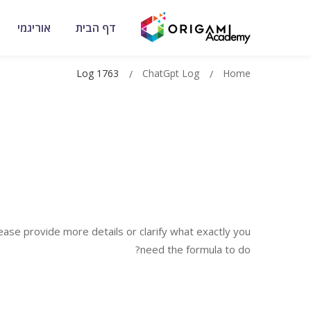
דף הבית
אוריגמי
Log 1763
ChatGpt Log
Home
lease provide more details or clarify what exactly you
need the formula to do?